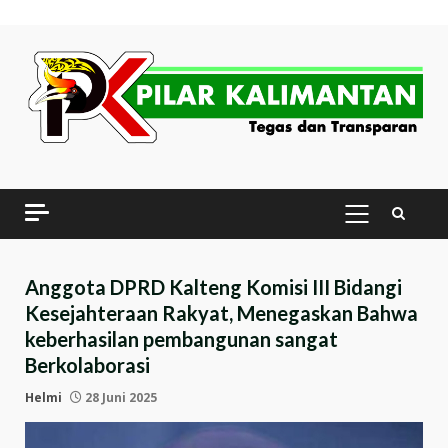
Skip
to
content
PRIMARY
MENU
Anggota DPRD Kalteng Komisi III Bidangi
Kesejahteraan Rakyat, Menegaskan Bahwa
keberhasilan pembangunan sangat
Berkolaborasi
Helmi
28 Juni 2025