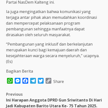
Partai NasDem Kalteng ini.
Ia juga mengingatkan bahwa komunikasi yang
terjaga antar pihak akan memudahkan koordinasi
dan mempercepat pelaksanaan program
pembangunan sehingga manfaatnya dapat
dirasakan oleh seluruh masyarakat.
“Pembangunan yang inklusif dan berkelanjutan
merupakan kunci bagi kemajuan daerah dan
kesejahteraan warga secara menyeluruh,” ucapnya.
(Es)
Bagikan Berita
WhatsApp
Messenger
Facebook
Telegram
Twitter
Copy
Share
Link
Post
Previous
Ini Harapan Anggota DPRD Gun Sriwitanto Di Hari
navigation
Jadi Kabupaten Barito Utara Ke- 75 Tahun 2025.