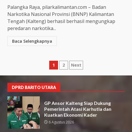
Palangka Raya, pilarkalimantan.com – Badan
Narkotika Nasional Provinsi (BNNP) Kalimantan
Tengah (Kalteng) berhasil berhasil mengungkap
peredaran narkotika...
Baca Selengkapnya
Paginasi
1
2
Next
pos
DPRD BARITO UTARA
GP Ansor Kalteng Siap Dukung
Pemerintah Atasi Karhutla dan
Kuatkan Ekonomi Kader
6 Agustus 2026