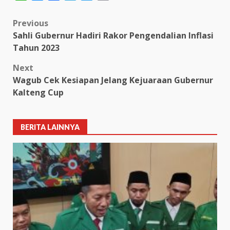
Link
Post
Previous
Sahli Gubernur Hadiri Rakor Pengendalian Inflasi
navigation
Tahun 2023
Next
Wagub Cek Kesiapan Jelang Kejuaraan Gubernur
Kalteng Cup
BERITA LAINNYA