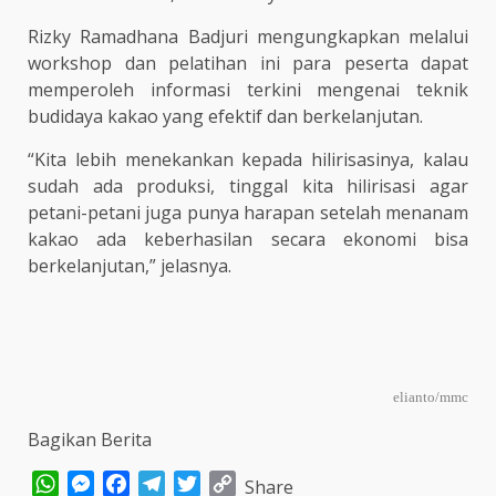
Rizky Ramadhana Badjuri mengungkapkan melalui
workshop dan pelatihan ini para peserta dapat
memperoleh informasi terkini mengenai teknik
budidaya kakao yang efektif dan berkelanjutan.
“Kita lebih menekankan kepada hilirisasinya, kalau
sudah ada produksi, tinggal kita hilirisasi agar
petani-petani juga punya harapan setelah menanam
kakao ada keberhasilan secara ekonomi bisa
berkelanjutan,” jelasnya.
elianto/mmc
Bagikan Berita
WhatsApp
Messenger
Facebook
Telegram
Twitter
Copy
Share