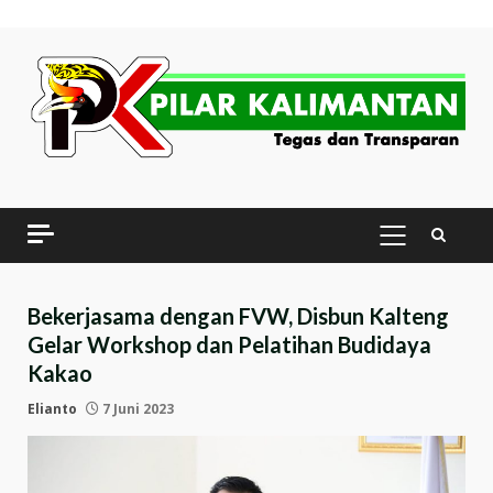
Skip
to
content
PRIMARY
MENU
Bekerjasama dengan FVW, Disbun Kalteng
Gelar Workshop dan Pelatihan Budidaya
Kakao
Elianto
7 Juni 2023