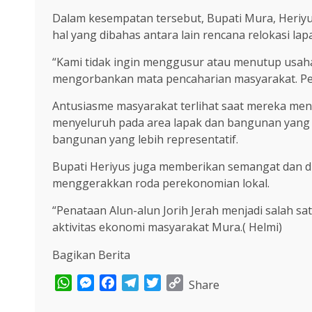
Dalam kesempatan tersebut, Bupati Mura, Heriyu
hal yang dibahas antara lain rencana relokasi la
“Kami tidak ingin menggusur atau menutup usaha
mengorbankan mata pencaharian masyarakat. Peme
Antusiasme masyarakat terlihat saat mereka me
menyeluruh pada area lapak dan bangunan yang a
bangunan yang lebih representatif.
Bupati Heriyus juga memberikan semangat dan 
menggerakkan roda perekonomian lokal.
“Penataan Alun-alun Jorih Jerah menjadi salah 
aktivitas ekonomi masyarakat Mura.( Helmi)
Bagikan Berita
WhatsApp
Messenger
Facebook
Telegram
Twitter
Copy
Share
Link