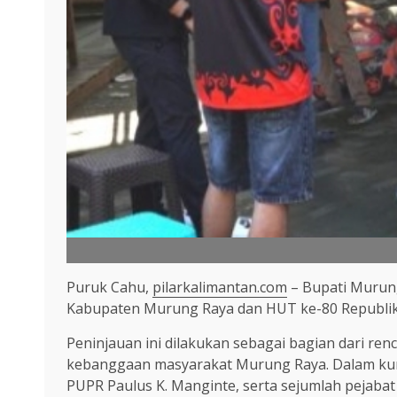
Puruk Cahu,
pilarkalimantan.com
– Bupati Murung
Kabupaten Murung Raya dan HUT ke-80 Republik 
Peninjauan ini dilakukan sebagai bagian dari ren
kebanggaan masyarakat Murung Raya. Dalam kunj
PUPR Paulus K. Manginte, serta sejumlah pejabat t