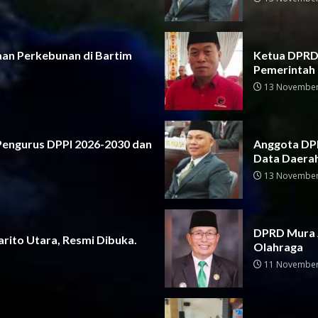
aan Perkebunan di Bartim
Ketua DPRD 
Pemerintah
13 November
 Pengurus DPPI 2026-2030 dan
Anggota DPR
Data Daera
13 November
DPRD Mura 
rito Utara, Resmi Dibuka.
Olahraga
11 November