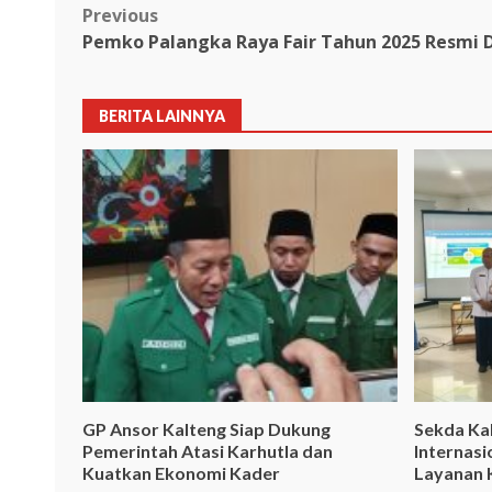
Post
Previous
Pemko Palangka Raya Fair Tahun 2025 Resmi 
navigation
BERITA LAINNYA
GP Ansor Kalteng Siap Dukung
Sekda Ka
Pemerintah Atasi Karhutla dan
Internas
Kuatkan Ekonomi Kader
Layanan 