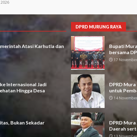
 2026
DPRD MURUNG RAYA
merintah Atasi Karhutla dan
Bupati Mura 
bersama D
17 November
e Internasional Jadi
DPRD Mura D
ehatan Hingga Desa
untuk Pemb
14 November
itas, Bukan Sekadar
DPRD Mura A
Daerah sert
13 November