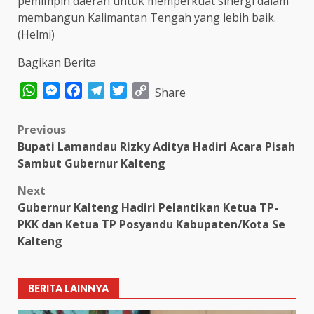
pemimpin daerah untuk memperkuat sinergi dalam
membangun Kalimantan Tengah yang lebih baik.
(Helmi)
Bagikan Berita
WhatsApp
Messenger
Facebook
Telegram
Twitter
Copy
Share
Link
Post
Previous
Bupati Lamandau Rizky Aditya Hadiri Acara Pisah
navigation
Sambut Gubernur Kalteng
Next
Gubernur Kalteng Hadiri Pelantikan Ketua TP-
PKK dan Ketua TP Posyandu Kabupaten/Kota Se
Kalteng
BERITA LAINNYA