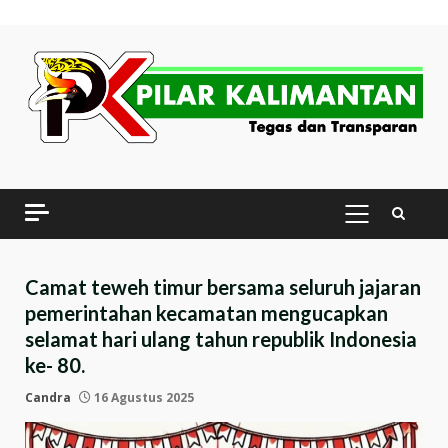
Skip
to
content
PRIMARY
MENU
Camat teweh timur bersama seluruh jajaran
pemerintahan kecamatan mengucapkan
selamat hari ulang tahun republik Indonesia
ke- 80.
Candra
16 Agustus 2025