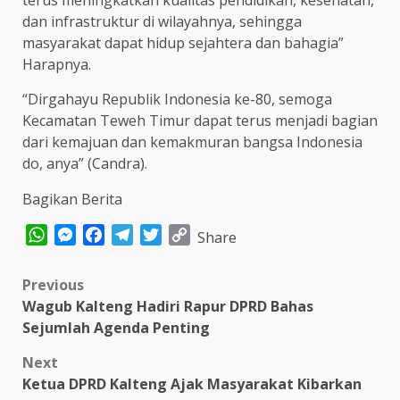
dan infrastruktur di wilayahnya, sehingga
masyarakat dapat hidup sejahtera dan bahagia”
Harapnya.
“Dirgahayu Republik Indonesia ke-80, semoga
Kecamatan Teweh Timur dapat terus menjadi bagian
dari kemajuan dan kemakmuran bangsa Indonesia
do, anya” (Candra).
Bagikan Berita
WhatsApp
Messenger
Facebook
Telegram
Twitter
Copy
Share
Link
Post
Previous
Wagub Kalteng Hadiri Rapur DPRD Bahas
navigation
Sejumlah Agenda Penting
Next
Ketua DPRD Kalteng Ajak Masyarakat Kibarkan