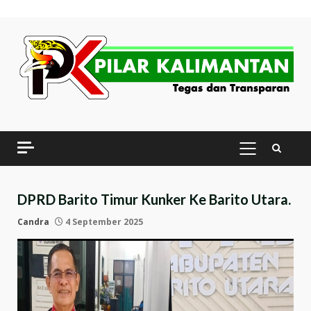
Skip
to
content
PRIMARY
MENU
DPRD Barito Timur Kunker Ke Barito Utara.
Candra
4 September 2025