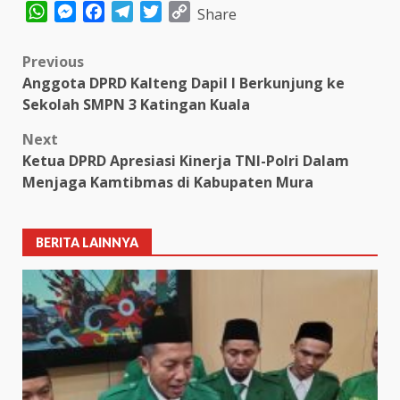
WhatsApp
Messenger
Facebook
Telegram
Twitter
Copy
Share
Link
Post
Previous
Anggota DPRD Kalteng Dapil I Berkunjung ke
navigation
Sekolah SMPN 3 Katingan Kuala
Next
Ketua DPRD Apresiasi Kinerja TNI-Polri Dalam
Menjaga Kamtibmas di Kabupaten Mura
BERITA LAINNYA