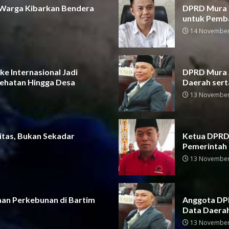
 Warga Kibarkan Bendera
DPRD Mura D
untuk Pemb
14 November
e Internasional Jadi
DPRD Mura A
ehatan Hingga Desa
Daerah sert
13 November
itas, Bukan Sekadar
Ketua DPRD 
Pemerintah
13 November
aan Perkebunan di Bartim
Anggota DPR
Data Daera
13 November