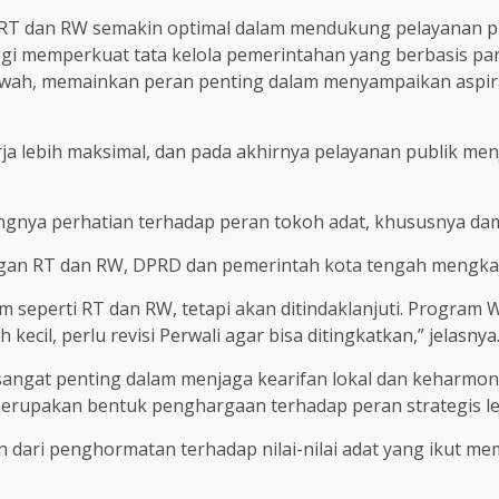
a RT dan RW semakin optimal dalam mendukung pelayanan pu
ategi memperkuat tata kelola pemerintahan yang berbasis pa
wah, memainkan peran penting dalam menyampaikan aspiras
 lebih maksimal, dan pada akhirnya pelayanan publik menja
ingnya perhatian terhadap peran tokoh adat, khususnya da
ngan RT dan RW, DPRD dan pemerintah kota tengah mengkaj
 seperti RT dan RW, tetapi akan ditindaklanjuti. Progra
cil, perlu revisi Perwali agar bisa ditingkatkan,” jelasnya
ngat penting dalam menjaga kearifan lokal dan keharmonis
k merupakan bentuk penghargaan terhadap peran strategis l
 dari penghormatan terhadap nilai-nilai adat yang ikut mem