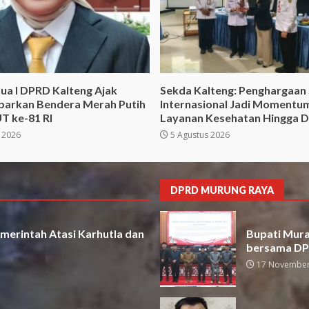
ua I DPRD Kalteng Ajak
Sekda Kalteng: Penghargaan
barkan Bendera Merah Putih
Internasional Jadi Momentu
T ke-81 RI
Layanan Kesehatan Hingga 
 2026
5 Agustus 2026
DPRD MURUNG RAYA
merintah Atasi Karhutla dan
Bupati Mura 
bersama D
17 November