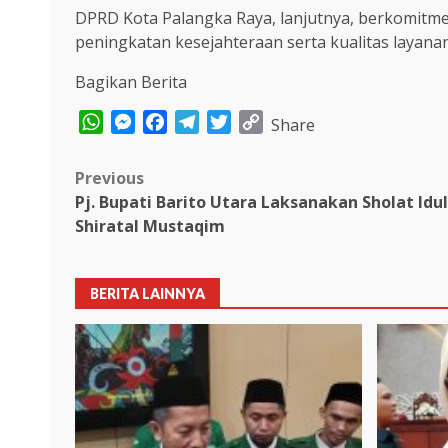
DPRD Kota Palangka Raya, lanjutnya, berkomit
peningkatan kesejahteraan serta kualitas layanan
Bagikan Berita
WhatsApp
Messenger
Facebook
Telegram
Twitter
Copy
Share
Link
Post
Previous
Pj. Bupati Barito Utara Laksanakan Sholat Idu
navigation
Shiratal Mustaqim
BERITA LAINNYA