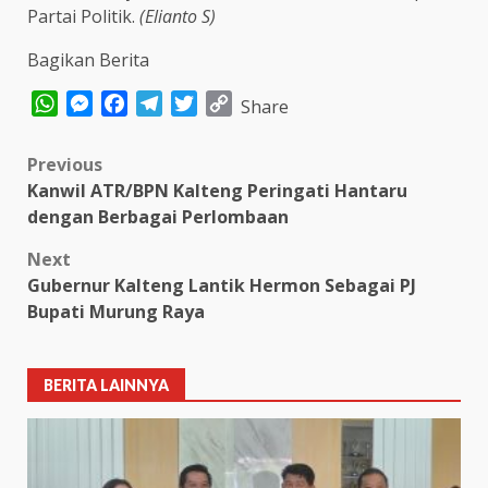
Partai Politik.
(Elianto S)
Bagikan Berita
WhatsApp
Messenger
Facebook
Telegram
Twitter
Copy
Share
Link
Post
Previous
Kanwil ATR/BPN Kalteng Peringati Hantaru
navigation
dengan Berbagai Perlombaan
Next
Gubernur Kalteng Lantik Hermon Sebagai PJ
Bupati Murung Raya
BERITA LAINNYA