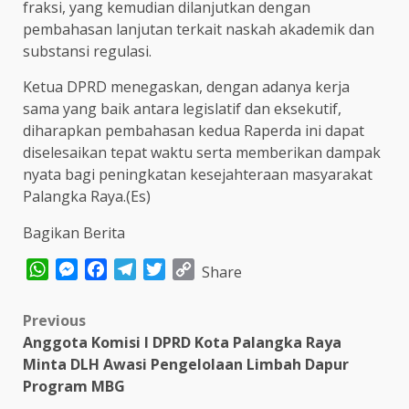
fraksi, yang kemudian dilanjutkan dengan
pembahasan lanjutan terkait naskah akademik dan
substansi regulasi.
Ketua DPRD menegaskan, dengan adanya kerja
sama yang baik antara legislatif dan eksekutif,
diharapkan pembahasan kedua Raperda ini dapat
diselesaikan tepat waktu serta memberikan dampak
nyata bagi peningkatan kesejahteraan masyarakat
Palangka Raya.(Es)
Bagikan Berita
WhatsApp
Messenger
Facebook
Telegram
Twitter
Copy
Share
Link
Post
Previous
Anggota Komisi I DPRD Kota Palangka Raya
navigation
Minta DLH Awasi Pengelolaan Limbah Dapur
Program MBG