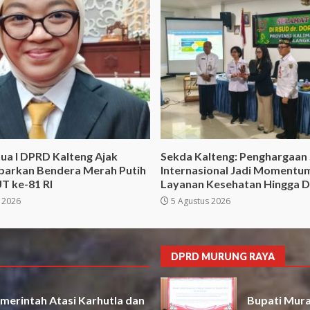
ua I DPRD Kalteng Ajak
Sekda Kalteng: Penghargaan
barkan Bendera Merah Putih
Internasional Jadi Momentu
T ke-81 RI
Layanan Kesehatan Hingga 
 2026
5 Agustus 2026
DPRD MURUNG RAYA
merintah Atasi Karhutla dan
Bupati Mura 