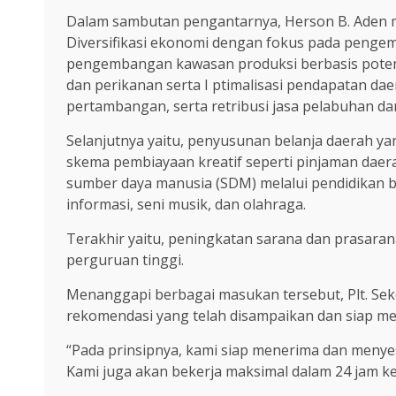
Dalam sambutan pengantarnya, Herson B. Aden m
Diversifikasi ekonomi dengan fokus pada pengemb
pengembangan kawasan produksi berbasis potensi
dan perikanan serta I ptimalisasi pendapatan d
pertambangan, serta retribusi jasa pelabuhan da
Selanjutnya yaitu, penyusunan belanja daerah y
skema pembiayaan kreatif seperti pinjaman daera
sumber daya manusia (SDM) melalui pendidikan ber
informasi, seni musik, dan olahraga.
Terakhir yaitu, peningkatan sarana dan prasaran
perguruan tinggi.
Menanggapi berbagai masukan tersebut, Plt. S
rekomendasi yang telah disampaikan dan siap meni
“Pada prinsipnya, kami siap menerima dan menye
Kami juga akan bekerja maksimal dalam 24 jam ke