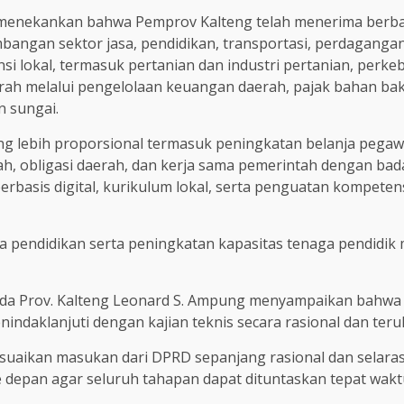
enekankan bahwa Pemprov Kalteng telah menerima berbaga
angan sektor jasa, pendidikan, transportasi, perdagangan, 
 lokal, termasuk pertanian dan industri pertanian, perkeb
aerah melalui pengelolaan keuangan daerah, pajak bahan b
n sungai.
ang lebih proporsional termasuk peningkatan belanja peg
h, obligasi daerah, dan kerja sama pemerintah dengan bad
basis digital, kurikulum lokal, serta penguatan kompetensi
a pendidikan serta peningkatan kapasitas tenaga pendidik m
ekda Prov. Kalteng Leonard S. Ampung menyampaikan bahwa
ndaklanjuti dengan kajian teknis secara rasional dan teru
suaikan masukan dari DPRD sepanjang rasional dan selaras
 depan agar seluruh tahapan dapat dituntaskan tepat waktu