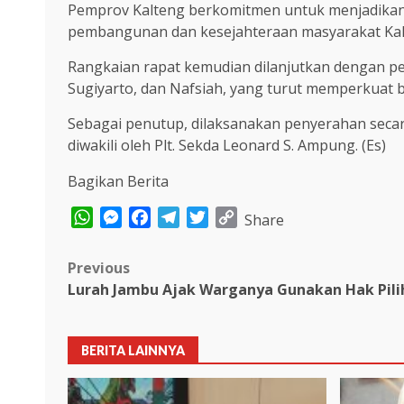
Pemprov Kalteng berkomitmen untuk menjadik
pembangunan dan kesejahteraan masyarakat Kalt
Rangkaian rapat kemudian dilanjutkan dengan p
Sugiyarto, dan Nafsiah, yang turut memperkuat 
Sebagai penutup, dilaksanakan penyerahan seca
diwakili oleh Plt. Sekda Leonard S. Ampung. (Es)
Bagikan Berita
WhatsApp
Messenger
Facebook
Telegram
Twitter
Copy
Share
Link
Post
Previous
Lurah Jambu Ajak Warganya Gunakan Hak Pil
navigation
BERITA LAINNYA