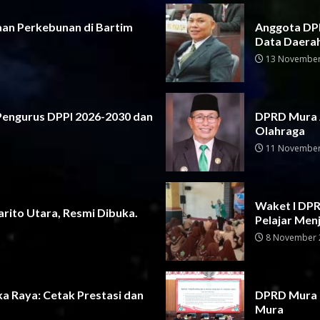
aan Perkebunan di Bartim
Anggota DPR
Data Daera
13 November
 Pengurus DPPI 2026-2030 dan
DPRD Mura 
Olahraga
11 November
Waket I DPRD
rito Utara, Resmi Dibuka.
Pelajar Men
8 November 
a Raya: Cetak Prestasi dan
DPRD Mura G
Mura