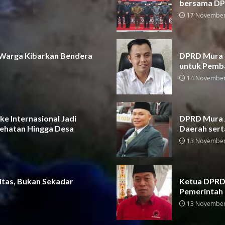
bersama D
17 November
 Warga Kibarkan Bendera
DPRD Mura D
untuk Pemb
14 November
e Internasional Jadi
DPRD Mura A
ehatan Hingga Desa
Daerah sert
13 November
itas, Bukan Sekadar
Ketua DPRD 
Pemerintah
13 November