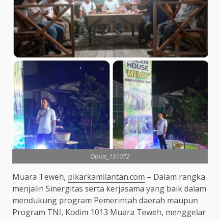
Oplus_131072
Muara Teweh,
pikarkamilantan.com
– Dalam rangka
menjalin Sinergitas serta kerjasama yang baik dalam
mendukung program Pemerintah daerah maupun
Program TNI, Kodim 1013 Muara Teweh, menggelar