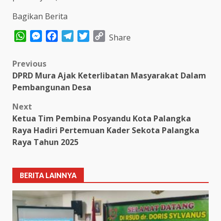
Bagikan Berita
WhatsApp
Messenger
Facebook
Telegram
Twitter
Copy
Share
Link
Post
Previous
DPRD Mura Ajak Keterlibatan Masyarakat Dalam
navigation
Pembangunan Desa
Next
Ketua Tim Pembina Posyandu Kota Palangka
Raya Hadiri Pertemuan Kader Sekota Palangka
Raya Tahun 2025
BERITA LAINNYA