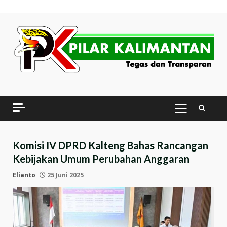
Skip
to
content
PRIMARY
MENU
Komisi IV DPRD Kalteng Bahas Rancangan
Kebijakan Umum Perubahan Anggaran
Elianto
25 Juni 2025