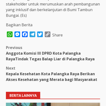
stakeholder untuk merumuskan arah pembangunan
yang inklusif dan berkelanjutan di Bumi Tambun
Bungai. (Es)
Bagikan Berita
WhatsApp
Messenger
Facebook
Telegram
Twitter
Copy
Share
Link
Post
Previous
Anggota Komisi III DPRD Kota Palangka
navigation
RayaTindak Tegas Balap Liar di Palangka Raya
Next
Kepala Kesehatan Kota Palangka Raya Berikan
Akses Kesehatan yang Merata bagi Masyarakat
BERITA LAINNYA