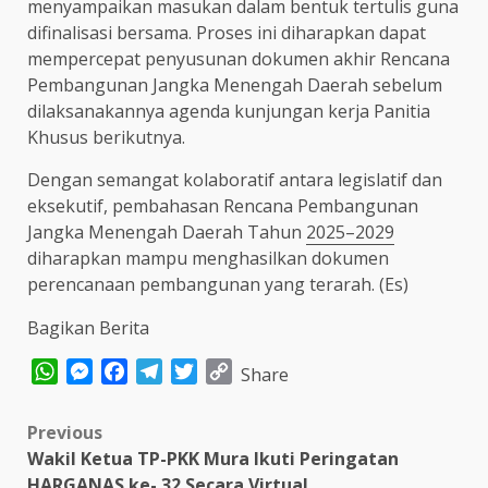
menyampaikan masukan dalam bentuk tertulis guna
difinalisasi bersama. Proses ini diharapkan dapat
mempercepat penyusunan dokumen akhir Rencana
Pembangunan Jangka Menengah Daerah sebelum
dilaksanakannya agenda kunjungan kerja Panitia
Khusus berikutnya.
Dengan semangat kolaboratif antara legislatif dan
eksekutif, pembahasan Rencana Pembangunan
Jangka Menengah Daerah Tahun
2025–2029
diharapkan mampu menghasilkan dokumen
perencanaan pembangunan yang terarah. (Es)
Bagikan Berita
WhatsApp
Messenger
Facebook
Telegram
Twitter
Copy
Share
Link
Post
Previous
Wakil Ketua TP-PKK Mura Ikuti Peringatan
navigation
HARGANAS ke- 32 Secara Virtual