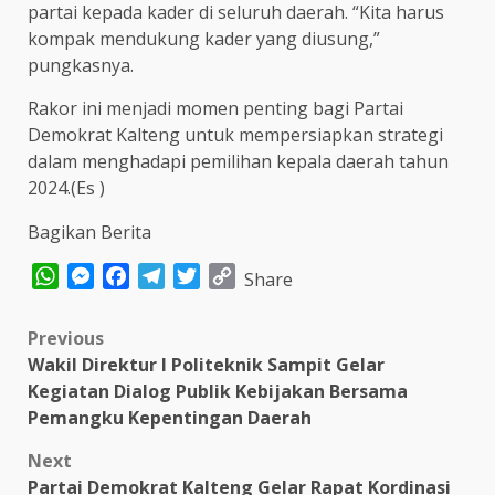
partai kepada kader di seluruh daerah. “Kita harus
kompak mendukung kader yang diusung,”
pungkasnya.
Rakor ini menjadi momen penting bagi Partai
Demokrat Kalteng untuk mempersiapkan strategi
dalam menghadapi pemilihan kepala daerah tahun
2024.(Es )
Bagikan Berita
WhatsApp
Messenger
Facebook
Telegram
Twitter
Copy
Share
Link
Post
Previous
Wakil Direktur I Politeknik Sampit Gelar
navigation
Kegiatan Dialog Publik Kebijakan Bersama
Pemangku Kepentingan Daerah
Next
Partai Demokrat Kalteng Gelar Rapat Kordinasi