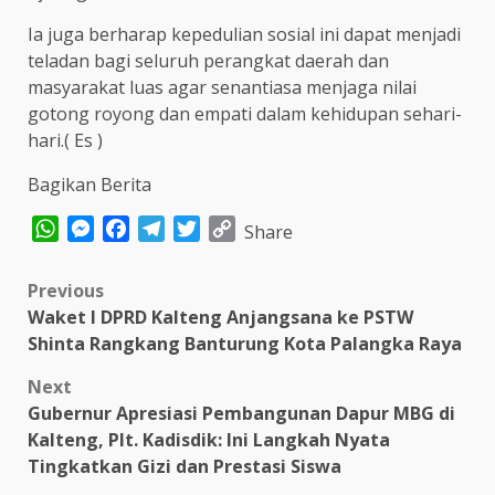
Ia juga berharap kepedulian sosial ini dapat menjadi
teladan bagi seluruh perangkat daerah dan
masyarakat luas agar senantiasa menjaga nilai
gotong royong dan empati dalam kehidupan sehari-
hari.( Es )
Bagikan Berita
WhatsApp
Messenger
Facebook
Telegram
Twitter
Copy
Share
Link
Post
Previous
Waket I DPRD Kalteng Anjangsana ke PSTW
navigation
Shinta Rangkang Banturung Kota Palangka Raya
Next
Gubernur Apresiasi Pembangunan Dapur MBG di
Kalteng, Plt. Kadisdik: Ini Langkah Nyata
Tingkatkan Gizi dan Prestasi Siswa