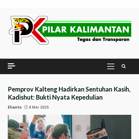
Skip
to
content
PRIMARY
MENU
Pemprov Kalteng Hadirkan Sentuhan Kasih,
Kadishut: Bukti Nyata Kepedulian
Elianto
8 Mei 2025