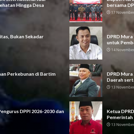
ehatan Hingga Desa
bersama D
17 November
itas, Bukan Sekadar
DPRD Mura D
untuk Pemb
14 November
aan Perkebunan di Bartim
DPRD Mura A
Daerah sert
13 November
 Pengurus DPPI 2026-2030 dan
Ketua DPRD 
Pemerintah
13 November