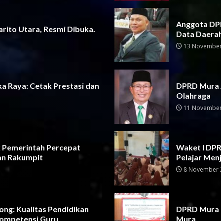
Anggota DPR
rito Utara, Resmi Dibuka.
Data Daera
13 November
a Raya: Cetak Prestasi dan
DPRD Mura 
Olahraga
11 November
 Pemerintah Percepat
Waket I DPRD
an Rakumpit
Pelajar Men
8 November 
ng: Kualitas Pendidikan
DPRD Mura G
Kompetensi Guru
Mura