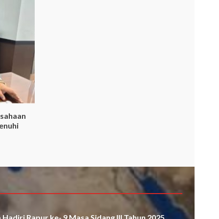
usahaan
enuhi
Hadiri Rapur ke- 9 Masa Sidang III Tahun 2025