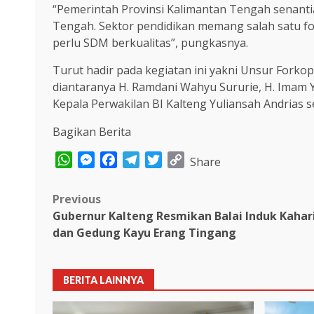
“Pemerintah Provinsi Kalimantan Tengah senant
Tengah. Sektor pendidikan memang salah satu fok
perlu SDM berkualitas”, pungkasnya.
Turut hadir pada kegiatan ini yakni Unsur Fork
diantaranya H. Ramdani Wahyu Sururie, H. Imam Y
Kepala Perwakilan BI Kalteng Yuliansah Andrias s
Bagikan Berita
WhatsApp
Messenger
Facebook
Telegram
Twitter
Copy
Share
Link
Post
Previous
Gubernur Kalteng Resmikan Balai Induk Kaha
navigation
dan Gedung Kayu Erang Tingang
BERITA LAINNYA