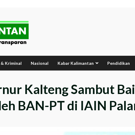
& Kriminal
Nasional
Kabar Kalimantan
Pendidikan
bernur Kalteng Sambut B
eh BAN-PT di IAIN Pal