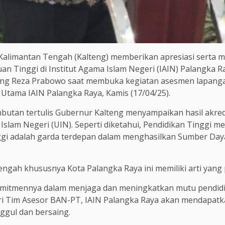
alimantan Tengah (Kalteng) memberikan apresiasi serta 
n Tinggi di Institut Agama Islam Negeri (IAIN) Palangka R
alteng Reza Prabowo saat membuka kegiatan asesmen lapanga
 Utama IAIN Palangka Raya, Kamis (17/04/25).
utan tertulis Gubernur Kalteng menyampaikan hasil akredit
 Islam Negeri (UIN). Seperti diketahui, Pendidikan Tinggi m
 adalah garda terdepan dalam menghasilkan Sumber Daya M
ngah khususnya Kota Palangka Raya ini memiliki arti yang p
omitmennya dalam menjaga dan meningkatkan mutu pendidik
dari Tim Asesor BAN-PT, IAIN Palangka Raya akan mendapat
ggul dan bersaing.