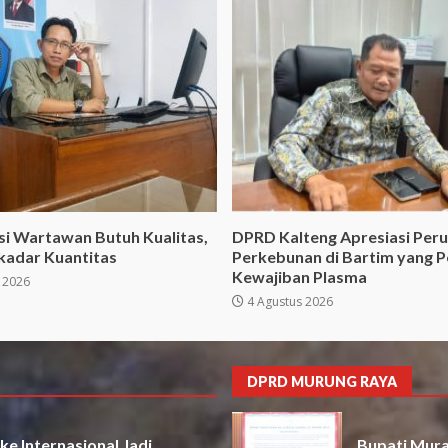
si Wartawan Butuh Kualitas,
DPRD Kalteng Apresiasi Per
kadar Kuantitas
Perkebunan di Bartim yang P
Kewajiban Plasma
 2026
4 Agustus 2026
DPRD MURUNG RAYA
e Internasional Jadi
Bupati Mura 