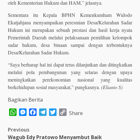
oleh Kementerian Hukum dan HAM,” jelasnya.
Sementara itu Kepala BPHN Kemenkumham Widodo
Ekatjahjana menyampaikan peresmian Desa/Kelurahan Sadar
Hukum ini merupakan sebuah prestasi dan hasil kerja nyata
Pemerintah Daerah melalui pelaksanaan pemilihan kelompok
sadar hukum, desa binaan sampai dengan terbentuknya
Desa/Kelurahan Sadar Hukum.
“Saya berharap hal ini dapat terus dilanjutkan dan ditingkatkan
melalui pola pembangunan yang selaras dengan upaya
meningkatkan perekonomian nasional yang kualitas
berkehidupan sosial masyarakat,” pungkasnya.
(Elianto S)
Bagikan Berita
WhatsApp
Messenger
Facebook
Telegram
Twitter
Copy
Share
Link
Post
Previous
Wagub Edy Pratowo Menyambut Baik