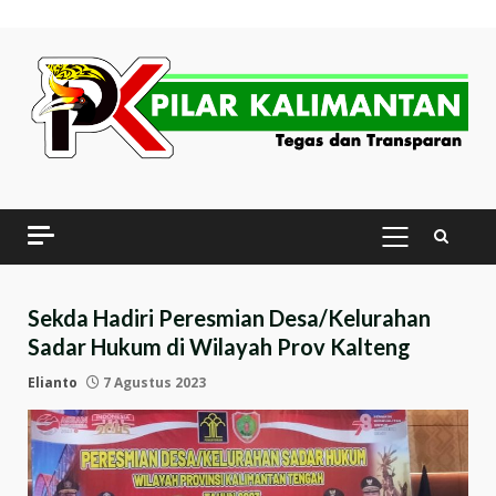
Skip
to
content
PRIMARY
MENU
Sekda Hadiri Peresmian Desa/Kelurahan
Sadar Hukum di Wilayah Prov Kalteng
Elianto
7 Agustus 2023