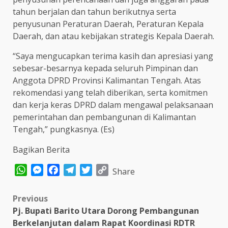
tahun berjalan dan tahun berikutnya serta
penyusunan Peraturan Daerah, Peraturan Kepala
Daerah, dan atau kebijakan strategis Kepala Daerah.
“Saya mengucapkan terima kasih dan apresiasi yang
sebesar-besarnya kepada seluruh Pimpinan dan
Anggota DPRD Provinsi Kalimantan Tengah. Atas
rekomendasi yang telah diberikan, serta komitmen
dan kerja keras DPRD dalam mengawal pelaksanaan
pemerintahan dan pembangunan di Kalimantan
Tengah,” pungkasnya. (Es)
Bagikan Berita
WhatsApp
Messenger
Facebook
Telegram
Twitter
Copy
Share
Link
Post
Previous
Pj. Bupati Barito Utara Dorong Pembangunan
navigation
Berkelanjutan dalam Rapat Koordinasi RDTR