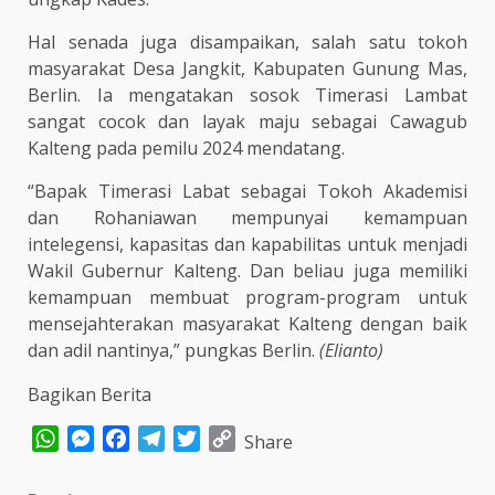
Hal senada juga disampaikan, salah satu tokoh
masyarakat Desa Jangkit, Kabupaten Gunung Mas,
Berlin. Ia mengatakan sosok Timerasi Lambat
sangat cocok dan layak maju sebagai Cawagub
Kalteng pada pemilu 2024 mendatang.
“Bapak Timerasi Labat sebagai Tokoh Akademisi
dan Rohaniawan mempunyai kemampuan
intelegensi, kapasitas dan kapabilitas untuk menjadi
Wakil Gubernur Kalteng. Dan beliau juga memiliki
kemampuan membuat program-program untuk
mensejahterakan masyarakat Kalteng dengan baik
dan adil nantinya,” pungkas Berlin.
(Elianto)
Bagikan Berita
WhatsApp
Messenger
Facebook
Telegram
Twitter
Copy
Share
Link