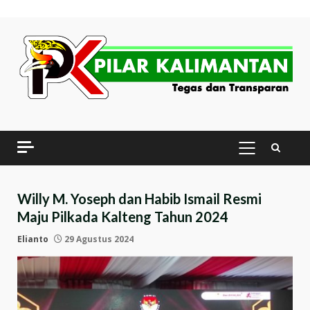
Skip
to
content
PRIMARY
MENU
Willy M. Yoseph dan Habib Ismail Resmi
Maju Pilkada Kalteng Tahun 2024
Elianto
29 Agustus 2024