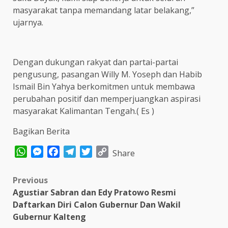
masyarakat tanpa memandang latar belakang,”
ujarnya.
Dengan dukungan rakyat dan partai-partai
pengusung, pasangan Willy M. Yoseph dan Habib
Ismail Bin Yahya berkomitmen untuk membawa
perubahan positif dan memperjuangkan aspirasi
masyarakat Kalimantan Tengah.( Es )
Bagikan Berita
WhatsApp
Messenger
Facebook
Telegram
Twitter
Copy
Share
Link
Post
Previous
Agustiar Sabran dan Edy Pratowo Resmi
navigation
Daftarkan Diri Calon Gubernur Dan Wakil
Gubernur Kalteng