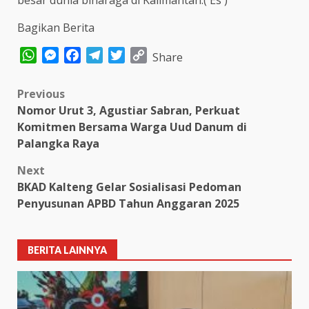
besar dunia binaraga di Kalimantan.( Es )
Bagikan Berita
WhatsApp
Messenger
Facebook
Telegram
Twitter
Copy
Share
Link
Post
Previous
Nomor Urut 3, Agustiar Sabran, Perkuat
navigation
Komitmen Bersama Warga Uud Danum di
Palangka Raya
Next
BKAD Kalteng Gelar Sosialisasi Pedoman
Penyusunan APBD Tahun Anggaran 2025
BERITA LAINNYA