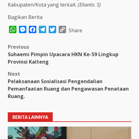
Kabupaten/Kota yang terkait.
(Elianto. S)
Bagikan Berita
WhatsApp
Messenger
Facebook
Telegram
Twitter
Copy
Share
Link
Post
Previous
Suhaemi Pimpin Upacara HKN Ke-59 Lingkup
navigation
Provinsi Kalteng
Next
Pelaksanaan Sosialisasi Pengendalian
Pemanfaatan Ruang dan Pengawasan Penataan
Ruang.
BERITA LAINNYA