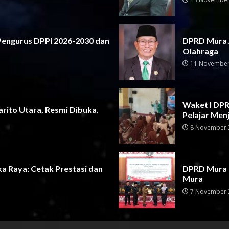
 Pengurus DPPI 2026-2030 dan
DPRD Mura 
Olahraga
11 November
Waket I DPRD
rito Utara, Resmi Dibuka.
Pelajar Men
8 November 
a Raya: Cetak Prestasi dan
DPRD Mura G
Mura
7 November 