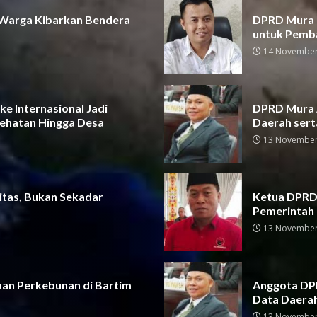
 Warga Kibarkan Bendera
DPRD Mura D
untuk Pemb
14 November
e Internasional Jadi
DPRD Mura A
ehatan Hingga Desa
Daerah sert
13 November
itas, Bukan Sekadar
Ketua DPRD 
Pemerintah
13 November
aan Perkebunan di Bartim
Anggota DPR
Data Daera
13 November