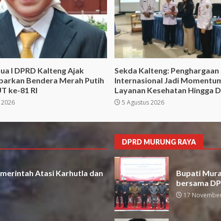
ua I DPRD Kalteng Ajak
Sekda Kalteng: Penghargaan
barkan Bendera Merah Putih
Internasional Jadi Momentu
T ke-81 RI
Layanan Kesehatan Hingga 
 2026
5 Agustus 2026
DPRD MURUNG RAYA
merintah Atasi Karhutla dan
Bupati Mura 
bersama D
17 November