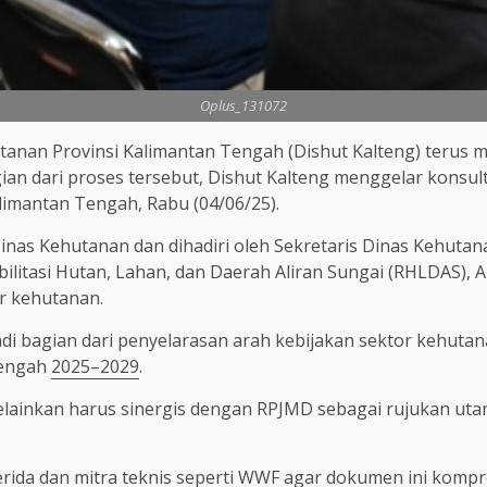
Oplus_131072
tanan Provinsi Kalimantan Tengah (Dishut Kalteng) ter
gian dari proses tersebut, Dishut Kalteng menggelar kon
alimantan Tengah, Rabu (04/06/25).
nas Kehutanan dan dihadiri oleh Sekretaris Dinas Kehutana
ilitasi Hutan, Lahan, dan Daerah Aliran Sungai (RHLDAS), A
r kehutanan.
njadi bagian dari penyelarasan arah kebijakan sektor ke
Tengah
2025–2029
.
, melainkan harus sinergis dengan RPJMD sebagai rujukan u
ida dan mitra teknis seperti WWF agar dokumen ini kompre