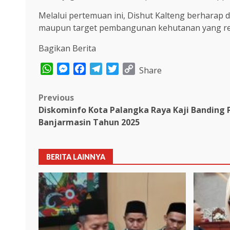
Melalui pertemuan ini, Dishut Kalteng berharap d
maupun target pembangunan kehutanan yang reali
Bagikan Berita
WhatsApp
Messenger
Facebook
Telegram
Twitter
Copy
Share
Link
Post
Previous
Diskominfo Kota Palangka Raya Kaji Banding 
navigation
Banjarmasin Tahun 2025
BERITA LAINNYA