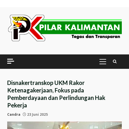
Skip
to
content
PRIMARY
MENU
Disnakertranskop UKM Rakor
Ketenagakerjaan, Fokus pada
Pemberdayaan dan Perlindungan Hak
Pekerja
Candra
23 Juni 2025