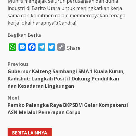
Muhlis mengajak seluruh perusahaan dan dunia
industri di Barito Utara untuk meningkatkan kerja
sama dan komitmen dalam memberdayakan tenaga
kerja lokal harapnya”.(Candra).
Bagikan Berita
WhatsApp
Messenger
Facebook
Telegram
Twitter
Copy
Share
Link
Post
Previous
Gubernur Kalteng Sambangi SMA 1 Kuala Kurun,
navigation
Kadishut: Langkah Positif Dukung Pendidikan
dan Kesadaran Lingkungan
Next
Pemko Palangka Raya BKPSDM Gelar Kompetensi
ASN Melalui Penerapan Corpu
BERITA LAINNYA