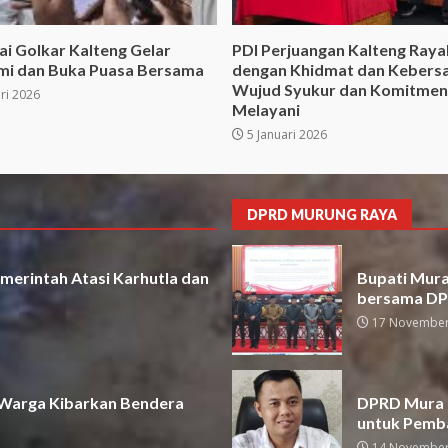
i Golkar Kalteng Gelar
PDI Perjuangan Kalteng Raya
hmi dan Buka Puasa Bersama
dengan Khidmat dan Kebers
Wujud Syukur dan Komitmen
ri 2026
Melayani
5 Januari 2026
DPRD MURUNG RAYA
merintah Atasi Karhutla dan
Bupati Mura 
bersama D
17 November
 Warga Kibarkan Bendera
DPRD Mura D
untuk Pemb
14 November