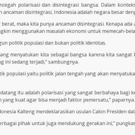
cegah polarisasi dan disintegrasi bangsa. Dalam konteks 
ah ancaman disintegrasi, Indonesia adalah negara besar den
berat, maka kita punya ancaman disintegrasi. Kenapa ada 
ungkin menggunakan masalah ekonomi untuk memecah-belah
 politik populasi dan bukan politik identitas.
ang menyatukan kita sebagai bangsa karena kita sangat 
g ini sedang terjadi,” sambungnya.
tik populasi yaitu politik jalan tengah yang akan menyatuk
 datang itu adalah polarisasi yang sangat berbahaya bagi k
ah yang kuat agar bisa menjadi faktor pemersatu,” paparnya.
donesia Kalteng mendeklarasikan usulan Calon Presiden da
erbagai pihak untuk juga mendukung gerakan ini,” pungka