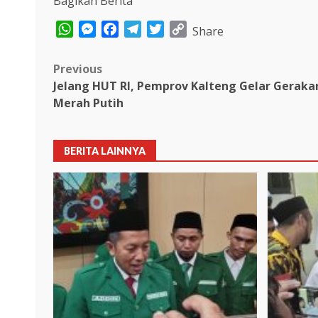
Bagikan Berita
WhatsApp
Messenger
Facebook
Telegram
Twitter
Copy
Share
Link
Post
Previous
Jelang HUT RI, Pemprov Kalteng Gelar Gerak
navigation
Merah Putih
BERITA LAINNYA