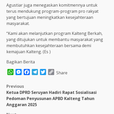
Agustiar juga menegaskan komitmennya untuk
terus mendukung program-program pro rakyat
yang bertujuan meningkatkan kesejahteraan
masyarakat.
“Kami akan melanjutkan program Kalteng Berkah,
yang ditujukan untuk membantu masyarakat yang
membutuhkan kesejahteraan bersama demi
kemajuan Kalteng. (Es )
Bagikan Berita
WhatsApp
Messenger
Facebook
Telegram
Twitter
Copy
Share
Link
Post
Previous
Ketua DPRD Seruyan Hadiri Rapat Sosialisasi
navigation
Pedoman Penyusunan APBD Kalteng Tahun
Anggaran 2025