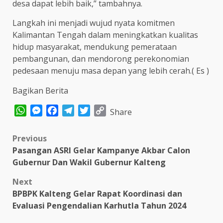
desa dapat lebih baik,” tambahnya.
Langkah ini menjadi wujud nyata komitmen
Kalimantan Tengah dalam meningkatkan kualitas
hidup masyarakat, mendukung pemerataan
pembangunan, dan mendorong perekonomian
pedesaan menuju masa depan yang lebih cerah.( Es )
Bagikan Berita
WhatsApp
Messenger
Facebook
Telegram
Twitter
Copy
Share
Link
Post
Previous
Pasangan ASRI Gelar Kampanye Akbar Calon
navigation
Gubernur Dan Wakil Gubernur Kalteng
Next
BPBPK Kalteng Gelar Rapat Koordinasi dan
Evaluasi Pengendalian Karhutla Tahun 2024