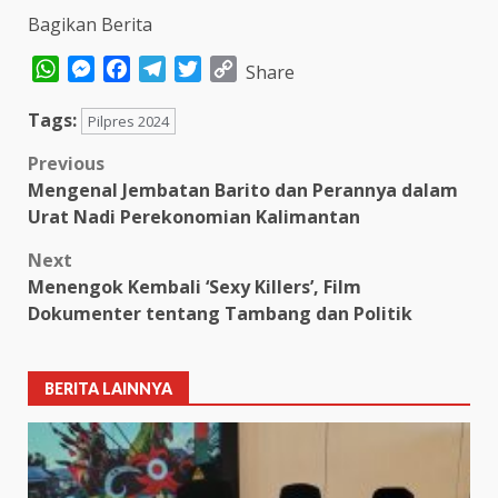
Bagikan Berita
WhatsApp
Messenger
Facebook
Telegram
Twitter
Copy
Share
Link
Tags:
Pilpres 2024
Post
Previous
Mengenal Jembatan Barito dan Perannya dalam
navigation
Urat Nadi Perekonomian Kalimantan
Next
Menengok Kembali ‘Sexy Killers’, Film
Dokumenter tentang Tambang dan Politik
BERITA LAINNYA