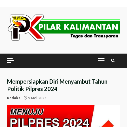
Skip
to
content
PRIMARY
MENU
Mempersiapkan Diri Menyambut Tahun
Politik Pilpres 2024
Redaksi
5 Mei 2023