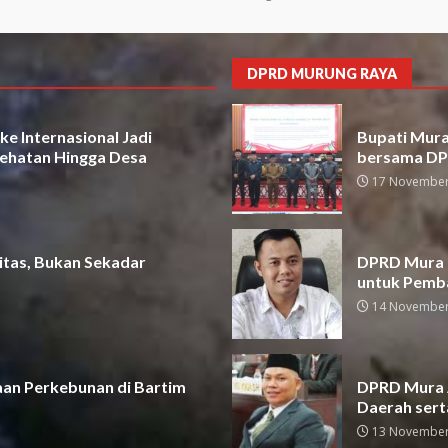
DPRD MURUNG RAYA
e Internasional Jadi
Bupati Mura 
ehatan Hingga Desa
bersama D
17 November
itas, Bukan Sekadar
DPRD Mura D
untuk Pemb
14 November
aan Perkebunan di Bartim
DPRD Mura A
Daerah sert
13 November