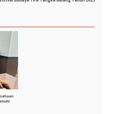
estival Budaya Tira Tangka Balang Tahun 2025
usahaan
enuhi