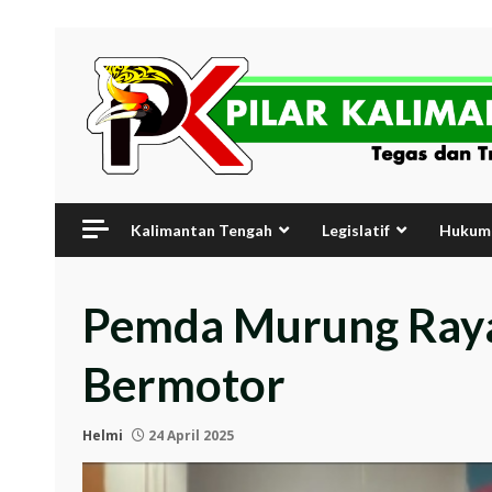
Skip
to
content
Kalimantan Tengah
Legislatif
Hukum 
Pemda Murung Raya 
Bermotor
Helmi
24 April 2025