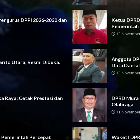
 Pengurus DPPI 2026-2030 dan
Ketua DPRD 
Pemerintah
13 November
Anggota DPR
rito Utara, Resmi Dibuka.
Data Daera
13 November
a Raya: Cetak Prestasi dan
DPRD Mura 
Olahraga
11 November
 Pemerintah Percepat
Waket I DPRD