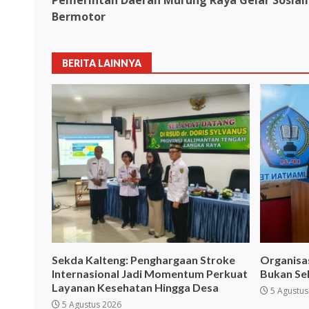
Pemerintah Daerah Murung Raya Gelar Sosiali
navigation
Bermotor
BERITA LAINNYA
Sekda Kalteng: Penghargaan Stroke
Organisa
Internasional Jadi Momentum Perkuat
Bukan Se
Layanan Kesehatan Hingga Desa
5 Agustus
5 Agustus 2026