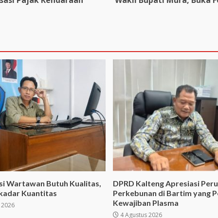
sasi Pajak Kendaraan
Wakil Bupati Mura, Buka F
si Wartawan Butuh Kualitas,
DPRD Kalteng Apresiasi Per
kadar Kuantitas
Perkebunan di Bartim yang P
Kewajiban Plasma
 2026
4 Agustus 2026