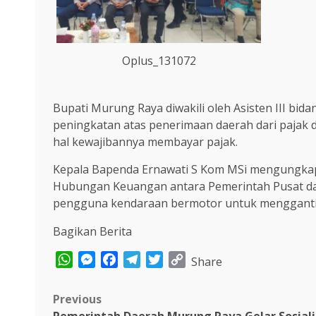
Oplus_131072
Bupati Murung Raya diwakili oleh Asisten III b
peningkatan atas penerimaan daerah dari pajak 
hal kewajibannya membayar pajak.
Kepala Bapenda Ernawati S Kom MSi mengungkapk
Hubungan Keuangan antara Pemerintah Pusat dan
pengguna kendaraan bermotor untuk mengganti 
Bagikan Berita
WhatsApp
Messenger
Facebook
Telegram
Twitter
Copy
Share
Link
Post
Previous