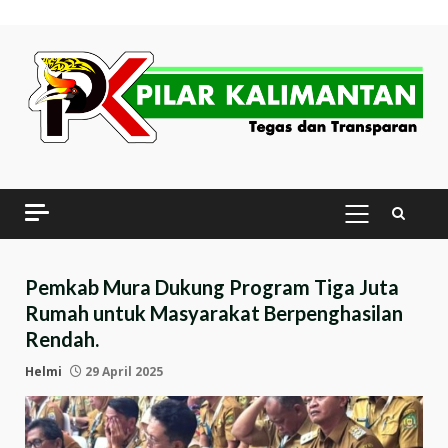
Skip
to
content
PRIMARY
MENU
Pemkab Mura Dukung Program Tiga Juta
Rumah untuk Masyarakat Berpenghasilan
Rendah.
Helmi
29 April 2025