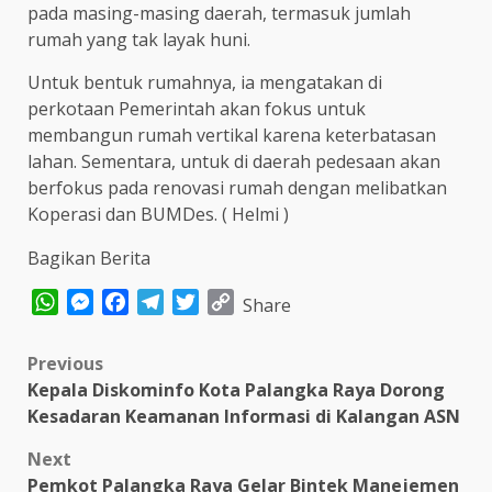
pada masing-masing daerah, termasuk jumlah
rumah yang tak layak huni.
Untuk bentuk rumahnya, ia mengatakan di
perkotaan Pemerintah akan fokus untuk
membangun rumah vertikal karena keterbatasan
lahan. Sementara, untuk di daerah pedesaan akan
berfokus pada renovasi rumah dengan melibatkan
Koperasi dan BUMDes. ( Helmi )
Bagikan Berita
WhatsApp
Messenger
Facebook
Telegram
Twitter
Copy
Share
Link
Post
Previous
Kepala Diskominfo Kota Palangka Raya Dorong
navigation
Kesadaran Keamanan Informasi di Kalangan ASN
Next
Pemkot Palangka Raya Gelar Bintek Manejemen