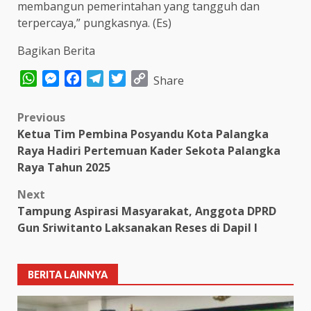
membangun pemerintahan yang tangguh dan
terpercaya,” pungkasnya. (Es)
Bagikan Berita
WhatsApp
Messenger
Facebook
Telegram
Twitter
Copy
Share
Link
Post
Previous
Ketua Tim Pembina Posyandu Kota Palangka
navigation
Raya Hadiri Pertemuan Kader Sekota Palangka
Raya Tahun 2025
Next
Tampung Aspirasi Masyarakat, Anggota DPRD
Gun Sriwitanto Laksanakan Reses di Dapil I
BERITA LAINNYA