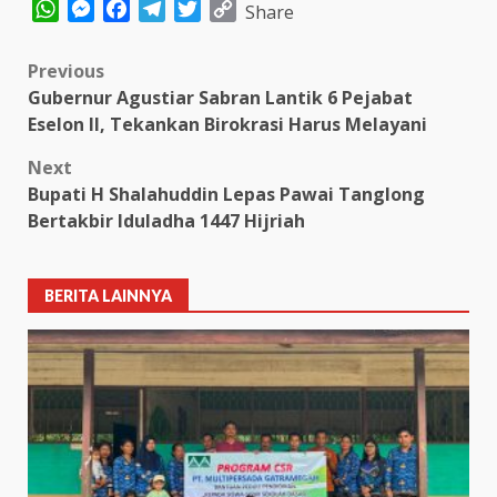
WhatsApp
Messenger
Facebook
Telegram
Twitter
Copy
Share
Link
Post
Previous
Gubernur Agustiar Sabran Lantik 6 Pejabat
navigation
Eselon II, Tekankan Birokrasi Harus Melayani
Next
Bupati H Shalahuddin Lepas Pawai Tanglong
Bertakbir Iduladha 1447 Hijriah
BERITA LAINNYA