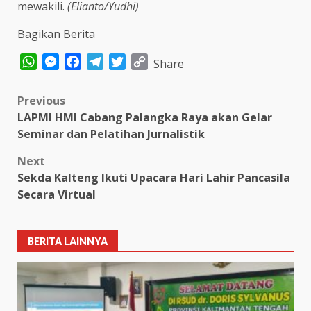
mewakili.
(Elianto/Yudhi)
Bagikan Berita
WhatsApp
Messenger
Facebook
Telegram
Twitter
Copy
Share
Link
Post
Previous
LAPMI HMI Cabang Palangka Raya akan Gelar
navigation
Seminar dan Pelatihan Jurnalistik
Next
Sekda Kalteng Ikuti Upacara Hari Lahir Pancasila
Secara Virtual
BERITA LAINNYA