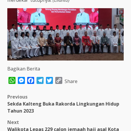
Bagikan Berita
WhatsApp
Messenger
Facebook
Telegram
Twitter
Copy
Share
Link
Post
Previous
Sekda Kalteng Buka Rakorda Lingkungan Hidup
navigation
Tahun 2023
Next
Walikota Lepas 229 calon jemaah haji asal Kota