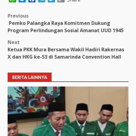
Link
Post
Previous
Pemko Palangka Raya Komitmen Dukung
navigation
Program Perlindungan Sosial Amanat UUD 1945
Next
Ketua PKK Mura Bersama Wakil Hadiri Rakernas
X dan HKG ke-53 di Samarinda Convention Hall
BERITA LAINNYA