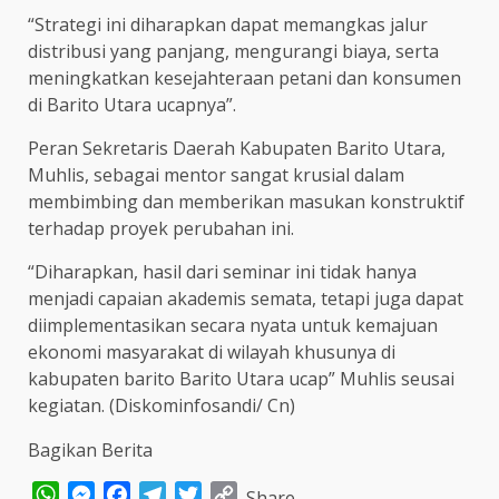
“Strategi ini diharapkan dapat memangkas jalur
distribusi yang panjang, mengurangi biaya, serta
meningkatkan kesejahteraan petani dan konsumen
di Barito Utara ucapnya”.
Peran Sekretaris Daerah Kabupaten Barito Utara,
Muhlis, sebagai mentor sangat krusial dalam
membimbing dan memberikan masukan konstruktif
terhadap proyek perubahan ini.
“Diharapkan, hasil dari seminar ini tidak hanya
menjadi capaian akademis semata, tetapi juga dapat
diimplementasikan secara nyata untuk kemajuan
ekonomi masyarakat di wilayah khusunya di
kabupaten barito Barito Utara ucap” Muhlis seusai
kegiatan. (Diskominfosandi/ Cn)
Bagikan Berita
WhatsApp
Messenger
Facebook
Telegram
Twitter
Copy
Share