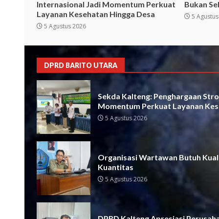
Internasional Jadi Momentum Perkuat
Bukan Se
Layanan Kesehatan Hingga Desa
5 Agustus
5 Agustus 2026
DPRD BARITO UTARA
Sekda Kalteng: Penghargaan Strok
Momentum Perkuat Layanan Kes
5 Agustus 2026
Organisasi Wartawan Butuh Kual
Kuantitas
5 Agustus 2026
DPRD Kalteng Apresiasi Perusah