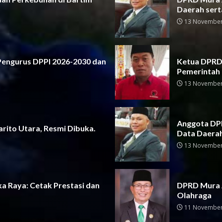
Daerah sert
13 November
 Pengurus DPPI 2026-2030 dan
Ketua DPRD 
Pemerintah
13 November
Anggota DPR
rito Utara, Resmi Dibuka.
Data Daera
13 November
a Raya: Cetak Prestasi dan
DPRD Mura 
Olahraga
11 November