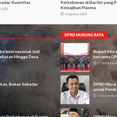
kadar Kuantitas
Perkebunan di Bartim yang P
Kewajiban Plasma
 2026
4 Agustus 2026
DPRD MURUNG RAYA
e Internasional Jadi
Bupati Mura 
ehatan Hingga Desa
bersama D
17 November
itas, Bukan Sekadar
DPRD Mura D
untuk Pemb
14 November
aan Perkebunan di Bartim
DPRD Mura A