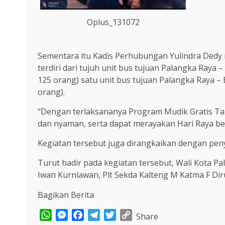
Oplus_131072
Sementara itu Kadis Perhubungan Yulindra Dedy 
terdiri dari tujuh unit bus tujuan Palangka Ray
125 orang) satu unit bus tujuan Palangka Raya –
orang).
“Dengan terlaksananya Program Mudik Gratis T
dan nyaman, serta dapat merayakan Hari Raya b
Kegiatan tersebut juga dirangkaikan dengan pe
Turut hadir pada kegiatan tersebut, Wali Kota P
Iwan Kurniawan, Plt Sekda Kalteng M Katma F Diru
Bagikan Berita
WhatsApp
Messenger
Facebook
Telegram
Twitter
Copy
Share