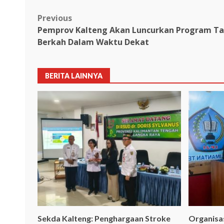
Link
Post
Previous
Pemprov Kalteng Akan Luncurkan Program Ta
navigation
Berkah Dalam Waktu Dekat
BERITA LAINNYA
Sekda Kalteng: Penghargaan Stroke
Organisa