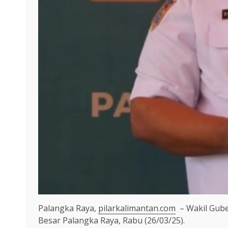
Palangka Raya,
pilarkalimantan.com
– Wakil Guber
Besar Palangka Raya, Rabu (26/03/25).