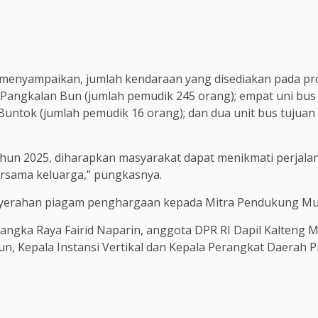
menyampaikan, jumlah kendaraan yang disediakan pada progr
a – Pangkalan Bun (jumlah pemudik 245 orang); empat uni bu
 Buntok (jumlah pemudik 16 orang); dan dua unit bus tujua
ahun 2025, diharapkan masyarakat dapat menikmati perja
ersama keluarga,” pungkasnya.
nyerahan piagam penghargaan kepada Mitra Pendukung Mud
alangka Raya Fairid Naparin, anggota DPR RI Dapil Kalteng 
n, Kepala Instansi Vertikal dan Kepala Perangkat Daerah Pro