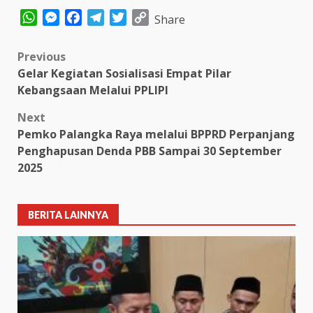
WhatsApp
Messenger
Facebook
Telegram
Twitter
Copy
Share
Link
Post
Previous
Gelar Kegiatan Sosialisasi Empat Pilar
navigation
Kebangsaan Melalui PPLIPI
Next
Pemko Palangka Raya melalui BPPRD Perpanjang
Penghapusan Denda PBB Sampai 30 September
2025
BERITA LAINNYA