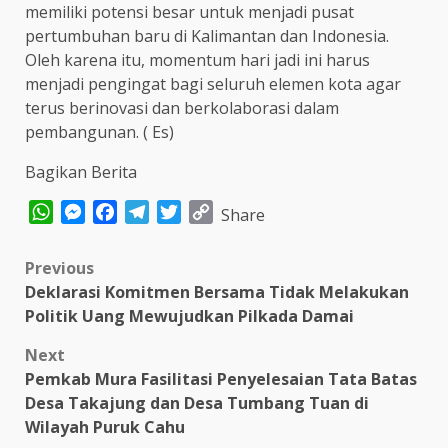
memiliki potensi besar untuk menjadi pusat
pertumbuhan baru di Kalimantan dan Indonesia.
Oleh karena itu, momentum hari jadi ini harus
menjadi pengingat bagi seluruh elemen kota agar
terus berinovasi dan berkolaborasi dalam
pembangunan. ( Es)
Bagikan Berita
WhatsApp
Messenger
Facebook
Telegram
Twitter
Copy
Share
Link
Post
Previous
Deklarasi Komitmen Bersama Tidak Melakukan
navigation
Politik Uang Mewujudkan Pilkada Damai
Next
Pemkab Mura Fasilitasi Penyelesaian Tata Batas
Desa Takajung dan Desa Tumbang Tuan di
Wilayah Puruk Cahu